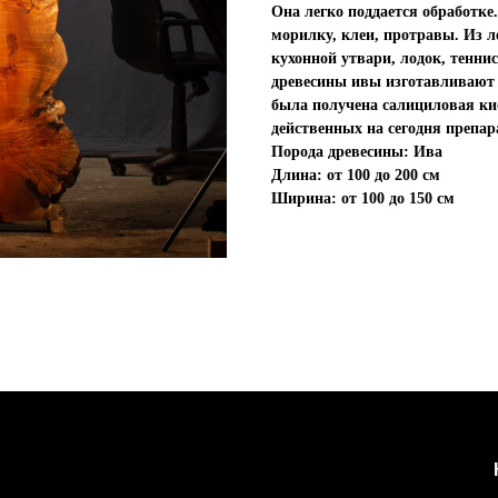
Она легко поддается обработке
морилку, клеи, протравы. Из л
кухонной утвари, лодок, тенни
древесины ивы изготавливают с
была получена салициловая ки
действенных на сегодня препа
Порода древесины: Ива
Длина: от 100 до 200 см
Ширина: от 100 до 150 см