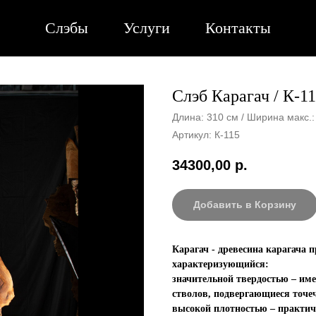
Слэбы
Услуги
Контакты
Слэб Карагач / К-1
Длина: 310 см / Ширина макс.:
Артикул:
К-115
34300,00
р.
Добавить в Корзину
Карагач - древесина карагача 
характеризующийся:
значительной твердостью – им
стволов, подвергающиеся точе
высокой плотностью – практиче