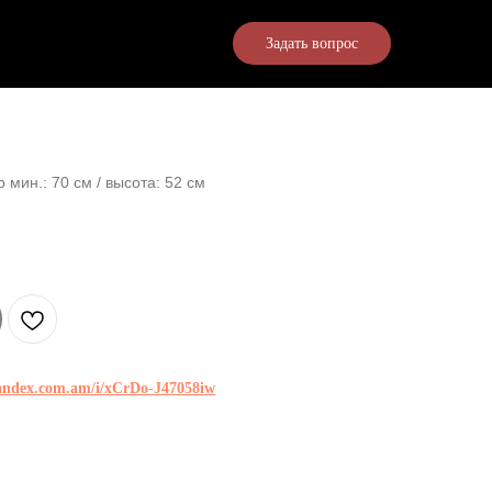
Задать вопрос
 мин.: 70 см / высота: 52 см
yandex.com.am/i/xCrDo-J47058iw