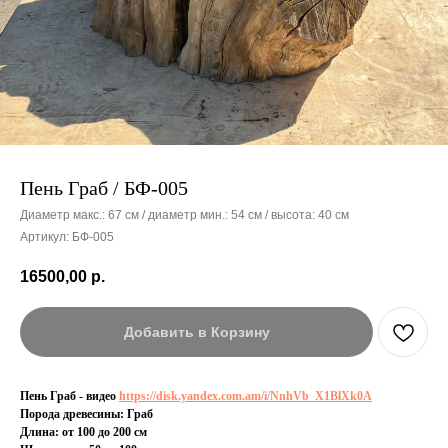
Пень Граб / БФ-005
Диаметр макс.: 67 см / диаметр мин.: 54 см / высота: 40 см
Артикул:
БФ-005
16500,00
р.
Добавить в Корзину
Пень Граб - видео
https://disk.yandex.com.am/i/NnhVb_X1BlXk0A
Порода древесины: Граб
Длина: от 100 до 200 см