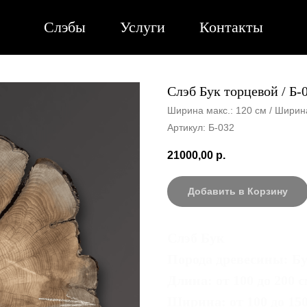
Слэбы
Услуги
Контакты
Слэб Бук торцевой / Б-
Ширина макс.: 120 см / Ширина
Артикул:
Б-032
21000,00
р.
Добавить в Корзину
Слэб Бук
Порода древесины: Б
Длина: от 100 до 200 
Ширина: от 100 до 15