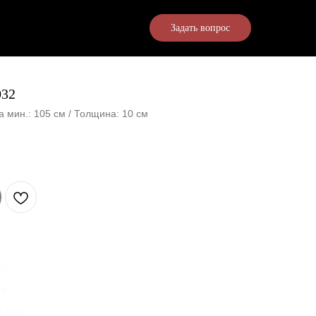
Задать вопрос
032
 мин.: 105 см / Толщина: 10 см
ук
см
0 см