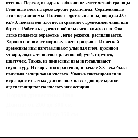
оттенка. Переход от ядра к заболони не имеет четкой границы.
Годичные слои на срезе хорошо различимы. Сердцевидные
лучи неразличимы. Плотность древесины ивы, порядка 450
кг/м3, показатель плотности сравним с древесиной липы или
березы. Работать с древесиной ивы очень комфортно. Она
легко поддается обработке. Легко режется, распиливается.
Хорошо принимает морилку, клеи, протравы. Из легкой
древесины ивы изготавливают ульи для пчел, кухонной
утвари, лодок, теннисных ракеток, обручей, игрушек,
шкатулок. Также, из древесины ивы изготавливают
скульптуру. Из коры этого растения, в начале ХХ века была
получена салициловая кислота. Ученые синтезировали из
коры одно из самых действенных на сегодня препаратов —
ацетилсалициловую кислоту или аспирин.
Порода древесины: Ива
Длина: от 200 до 300 см
Ширина: от 100 до 150 см